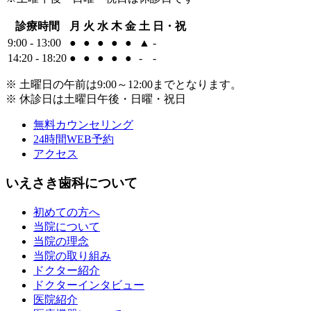
診療時間
月
火
水
木
金
土
日・祝
9:00 - 13:00
●
●
●
●
●
▲
-
14:20 - 18:20
●
●
●
●
●
-
-
※ 土曜日の午前は9:00～12:00までとなります。
※ 休診日は土曜日午後・日曜・祝日
無料カウンセリング
24時間WEB予約
アクセス
いえさき歯科について
初めての方へ
当院について
当院の理念
当院の取り組み
ドクター紹介
ドクターインタビュー
医院紹介