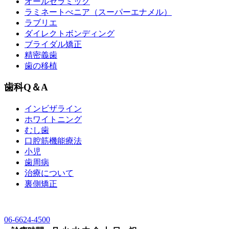
オールセラミック
ラミネートべニア
（スーパーエナメル）
ラブリエ
ダイレクトボンディング
ブライダル矯正
精密義歯
歯の移植
歯科Q＆A
インビザライン
ホワイトニング
むし歯
口腔筋機能療法
小児
歯周病
治療について
裏側矯正
06-6624-4500