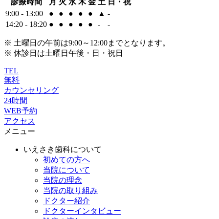
診療時間
月
火
水
木
金
土
日・祝
9:00 - 13:00
●
●
●
●
●
▲
-
14:20 - 18:20
●
●
●
●
●
-
-
※ 土曜日の午前は9:00～12:00までとなります。
※ 休診日は土曜日午後・日・祝日
TEL
無料
カウンセリング
24時間
WEB予約
アクセス
メニュー
いえさき歯科について
初めての方へ
当院について
当院の理念
当院の取り組み
ドクター紹介
ドクターインタビュー