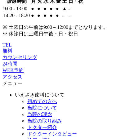
診療時間
月
火
水
木
金
土
日・祝
9:00 - 13:00
●
●
●
●
●
▲
-
14:20 - 18:20
●
●
●
●
●
-
-
※ 土曜日の午前は9:00～12:00までとなります。
※ 休診日は土曜日午後・日・祝日
TEL
無料
カウンセリング
24時間
WEB予約
アクセス
メニュー
いえさき歯科について
初めての方へ
当院について
当院の理念
当院の取り組み
ドクター紹介
ドクターインタビュー