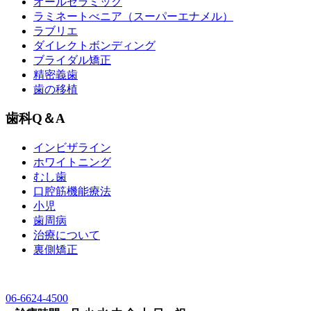
オールセラミック
ラミネートべニア
（スーパーエナメル）
ラブリエ
ダイレクトボンディング
ブライダル矯正
精密義歯
歯の移植
歯科Q＆A
インビザライン
ホワイトニング
むし歯
口腔筋機能療法
小児
歯周病
治療について
裏側矯正
06-6624-4500