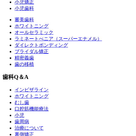
小児矯正
小児歯科
審美歯科
ホワイトニング
オールセラミック
ラミネートべニア
（スーパーエナメル）
ダイレクトボンディング
ブライダル矯正
精密義歯
歯の移植
歯科Q＆A
インビザライン
ホワイトニング
むし歯
口腔筋機能療法
小児
歯周病
治療について
裏側矯正