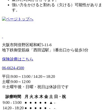
強い力をかけると割れる（欠ける）可能性がありま
す。
大阪市阿倍野区昭和町5-11-6
地下鉄御堂筋線「西田辺駅」1番出口から徒歩3分
保険診療はこちら
06-6624-4500
平日:9:00～13:00 / 14:20～18:20
土曜:9:00～12:00
※土曜午後・日曜・祝日は休診日です
診療時間
月
火
水
木
金
土
日・祝
9:00 - 13:00
●
●
●
●
●
▲
-
14:20 - 18:20
●
●
●
●
●
-
-