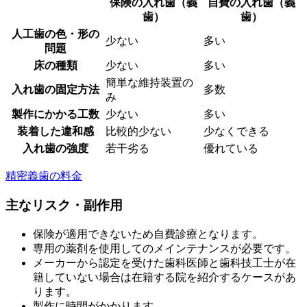
保険の入れ歯（義
自費の入れ歯（義
歯）
歯）
人工歯の色・形の
少ない
多い
問題
床の種類
少ない
多い
簡単な維持装置の
入れ歯の固定方法
多数
み
製作にかかる工数
少ない
多い
装着した違和感
比較的少ない
少なくできる
入れ歯の強度
若干劣る
優れている
精密義歯の料金
主なリスク・副作用
保険が適用できないため自費診療となります。
専用の薬剤を使用してのメインテナンスが必要です。
メーカーから認定を受けた歯科医師と歯科技工士が在
籍していない場合は在籍する院を紹介するケースがあ
ります。
製作に時間がかかります。