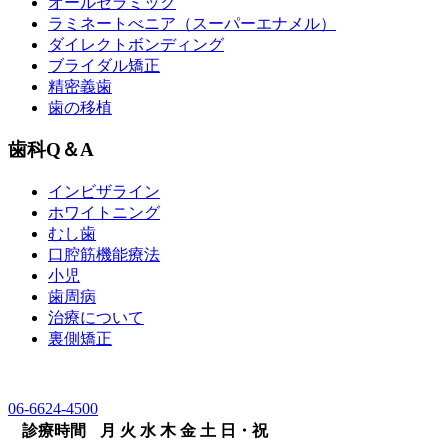
オールセラミック
ラミネートべニア
（スーパーエナメル）
ダイレクトボンディング
ブライダル矯正
精密義歯
歯の移植
歯科Q＆A
インビザライン
ホワイトニング
むし歯
口腔筋機能療法
小児
歯周病
治療について
裏側矯正
06-6624-4500
診療時間
月
火
水
木
金
土
日・祝