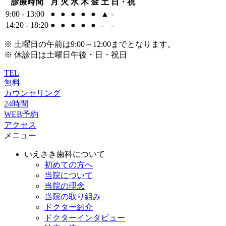
診療時間
月
火
水
木
金
土
日・祝
9:00 - 13:00
●
●
●
●
●
▲
-
14:20 - 18:20
●
●
●
●
●
-
-
※ 土曜日の午前は9:00～12:00までとなります。
※ 休診日は土曜日午後・日・祝日
TEL
無料
カウンセリング
24時間
WEB予約
アクセス
メニュー
いえさき歯科について
初めての方へ
当院について
当院の理念
当院の取り組み
ドクター紹介
ドクターインタビュー