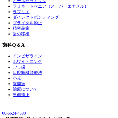
オールセラミック
ラミネートべニア
（スーパーエナメル）
ラブリエ
ダイレクトボンディング
ブライダル矯正
精密義歯
歯の移植
歯科Q＆A
インビザライン
ホワイトニング
むし歯
口腔筋機能療法
小児
歯周病
治療について
裏側矯正
06-6624-4500