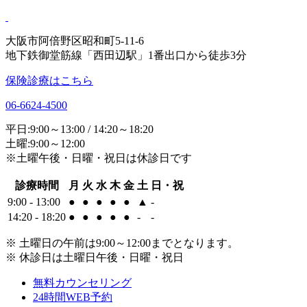
大阪市阿倍野区昭和町5-11-6
地下鉄御堂筋線「西田辺駅」1番出口から徒歩3分
保険診療はこちら
06-6624-4500
平日:9:00～13:00 / 14:20～18:20
土曜:9:00～12:00
※土曜午後・日曜・祝日は休診日です
診療時間
月
火
水
木
金
土
日・祝
9:00 - 13:00
●
●
●
●
●
▲
-
14:20 - 18:20
●
●
●
●
●
-
-
※ 土曜日の午前は9:00～12:00までとなります。
※ 休診日は土曜日午後・日曜・祝日
無料カウンセリング
24時間WEB予約