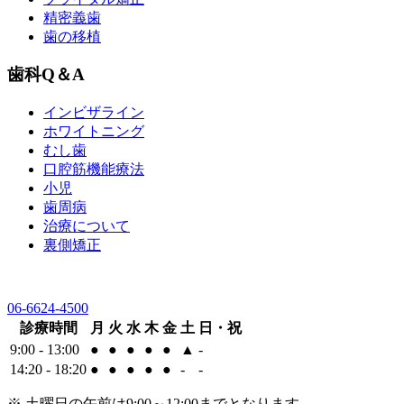
精密義歯
歯の移植
歯科Q＆A
インビザライン
ホワイトニング
むし歯
口腔筋機能療法
小児
歯周病
治療について
裏側矯正
06-6624-4500
診療時間
月
火
水
木
金
土
日・祝
9:00 - 13:00
●
●
●
●
●
▲
-
14:20 - 18:20
●
●
●
●
●
-
-
※ 土曜日の午前は9:00～12:00までとなります。