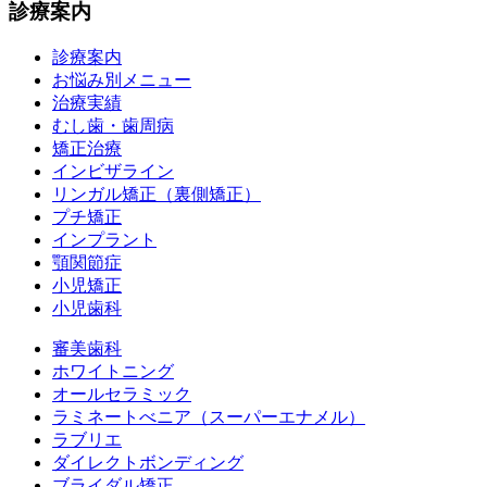
診療案内
診療案内
お悩み別メニュー
治療実績
むし歯・歯周病
矯正治療
インビザライン
リンガル矯正（裏側矯正）
プチ矯正
インプラント
顎関節症
小児矯正
小児歯科
審美歯科
ホワイトニング
オールセラミック
ラミネートべニア
（スーパーエナメル）
ラブリエ
ダイレクトボンディング
ブライダル矯正