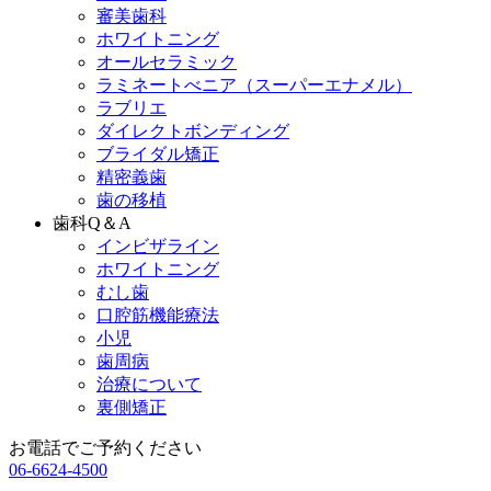
審美歯科
ホワイトニング
オールセラミック
ラミネートべニア
（スーパーエナメル）
ラブリエ
ダイレクトボンディング
ブライダル矯正
精密義歯
歯の移植
歯科Q＆A
インビザライン
ホワイトニング
むし歯
口腔筋機能療法
小児
歯周病
治療について
裏側矯正
お電話でご予約ください
06-6624-4500