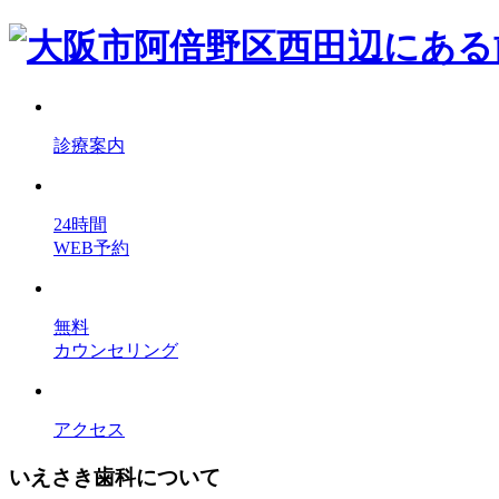
診療案内
24時間
WEB予約
無料
カウンセリング
アクセス
いえさき歯科について