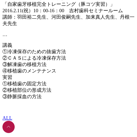
「自家歯牙移植完全トレーニング（豚コツ実習）」
2016.2.11(祝）10：00-16：00 吉村歯科セミナールーム
講師：羽田裕二先生、河田俊嗣先生、加来真人先生、丹根一
夫先生
…
講義
①冷凍保存のための抜歯方法
②ＣＡＳによる冷凍保存方法
③解凍歯の移植方法
④移植歯のメンテナンス
実習
①移植歯の固定方法
②移植部位の形成方法
③静脈採血の方法
ALL