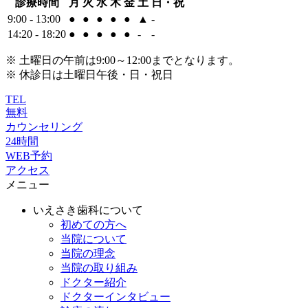
診療時間
月
火
水
木
金
土
日・祝
9:00 - 13:00
●
●
●
●
●
▲
-
14:20 - 18:20
●
●
●
●
●
-
-
※ 土曜日の午前は9:00～12:00までとなります。
※ 休診日は土曜日午後・日・祝日
TEL
無料
カウンセリング
24時間
WEB予約
アクセス
メニュー
いえさき歯科について
初めての方へ
当院について
当院の理念
当院の取り組み
ドクター紹介
ドクターインタビュー