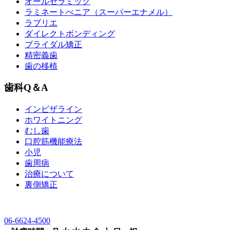
オールセラミック
ラミネートべニア
（スーパーエナメル）
ラブリエ
ダイレクトボンディング
ブライダル矯正
精密義歯
歯の移植
歯科Q＆A
インビザライン
ホワイトニング
むし歯
口腔筋機能療法
小児
歯周病
治療について
裏側矯正
06-6624-4500