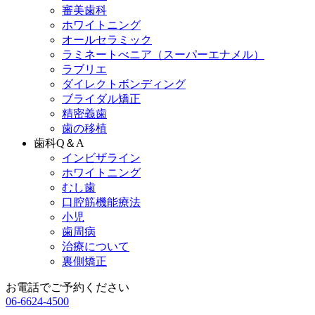
審美歯科
ホワイトニング
オールセラミック
ラミネートべニア
（スーパーエナメル）
ラブリエ
ダイレクトボンディング
ブライダル矯正
精密義歯
歯の移植
歯科Q＆A
インビザライン
ホワイトニング
むし歯
口腔筋機能療法
小児
歯周病
治療について
裏側矯正
お電話でご予約ください
06-6624-4500