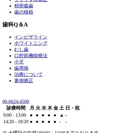
精密義歯
歯の移植
歯科Q＆A
インビザライン
ホワイトニング
むし歯
口腔筋機能療法
小児
歯周病
治療について
裏側矯正
06-6624-4500
診療時間
月
火
水
木
金
土
日・祝
9:00 - 13:00
●
●
●
●
●
▲
-
14:20 - 18:20
●
●
●
●
●
-
-
※ 土曜日の午前は9:00～12:00までとなります。