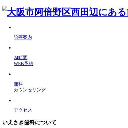
診療案内
24時間
WEB予約
無料
カウンセリング
アクセス
いえさき歯科について