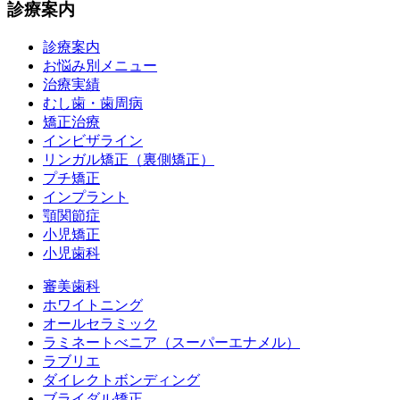
診療案内
診療案内
お悩み別メニュー
治療実績
むし歯・歯周病
矯正治療
インビザライン
リンガル矯正（裏側矯正）
プチ矯正
インプラント
顎関節症
小児矯正
小児歯科
審美歯科
ホワイトニング
オールセラミック
ラミネートべニア
（スーパーエナメル）
ラブリエ
ダイレクトボンディング
ブライダル矯正