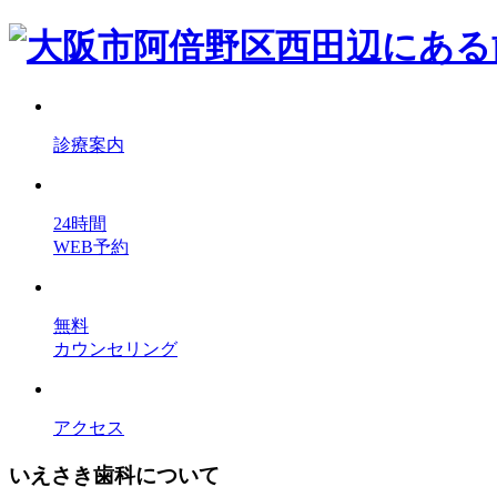
診療案内
24時間
WEB予約
無料
カウンセリング
アクセス
いえさき歯科について