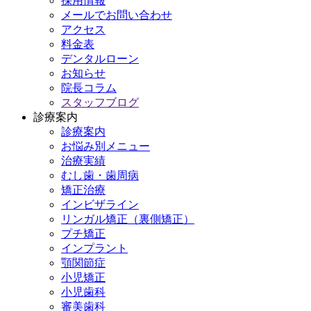
採用情報
メールでお問い合わせ
アクセス
料金表
デンタルローン
お知らせ
院長コラム
スタッフブログ
診療案内
診療案内
お悩み別メニュー
治療実績
むし歯・歯周病
矯正治療
インビザライン
リンガル矯正（裏側矯正）
プチ矯正
インプラント
顎関節症
小児矯正
小児歯科
審美歯科