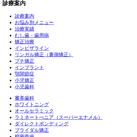
診療案内
診療案内
お悩み別メニュー
治療実績
むし歯・歯周病
矯正治療
インビザライン
リンガル矯正（裏側矯正）
プチ矯正
インプラント
顎関節症
小児矯正
小児歯科
審美歯科
ホワイトニング
オールセラミック
ラミネートべニア
（スーパーエナメル）
ダイレクトボンディング
ブライダル矯正
精密義歯