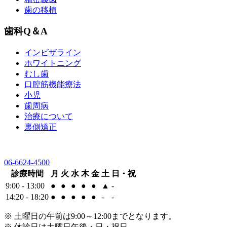
歯の移植
歯科Q＆A
インビザライン
ホワイトニング
むし歯
口腔筋機能療法
小児
歯周病
治療について
裏側矯正
06-6624-4500
診療時間
月
火
水
木
金
土
日・祝
9:00 - 13:00
●
●
●
●
●
▲
-
14:20 - 18:20
●
●
●
●
●
-
-
※ 土曜日の午前は9:00～12:00までとなります。
※ 休診日は土曜日午後・日・祝日