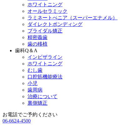
ホワイトニング
オールセラミック
ラミネートべニア
（スーパーエナメル）
ダイレクトボンディング
ブライダル矯正
精密義歯
歯の移植
歯科Q＆A
インビザライン
ホワイトニング
むし歯
口腔筋機能療法
小児
歯周病
治療について
裏側矯正
お電話でご予約ください
06-6624-4500