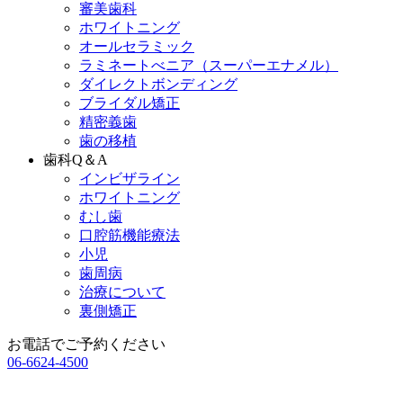
審美歯科
ホワイトニング
オールセラミック
ラミネートべニア
（スーパーエナメル）
ダイレクトボンディング
ブライダル矯正
精密義歯
歯の移植
歯科Q＆A
インビザライン
ホワイトニング
むし歯
口腔筋機能療法
小児
歯周病
治療について
裏側矯正
お電話でご予約ください
06-6624-4500