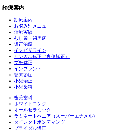
診療案内
診療案内
お悩み別メニュー
治療実績
むし歯・歯周病
矯正治療
インビザライン
リンガル矯正（裏側矯正）
プチ矯正
インプラント
顎関節症
小児矯正
小児歯科
審美歯科
ホワイトニング
オールセラミック
ラミネートべニア
（スーパーエナメル）
ダイレクトボンディング
ブライダル矯正