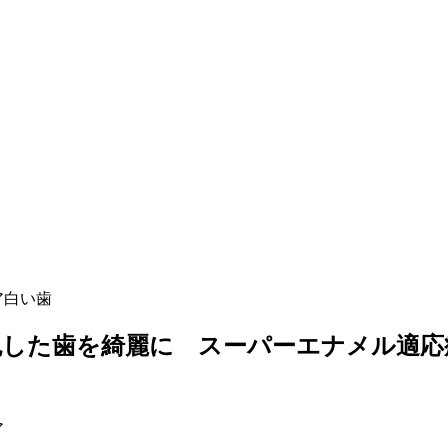
ア
白い歯
色した歯を綺麗に スーパーエナメル適応
ア