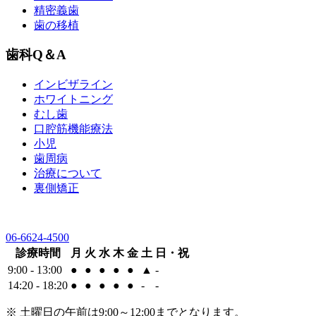
精密義歯
歯の移植
歯科Q＆A
インビザライン
ホワイトニング
むし歯
口腔筋機能療法
小児
歯周病
治療について
裏側矯正
06-6624-4500
診療時間
月
火
水
木
金
土
日・祝
9:00 - 13:00
●
●
●
●
●
▲
-
14:20 - 18:20
●
●
●
●
●
-
-
※ 土曜日の午前は9:00～12:00までとなります。