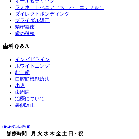
オールセラミック
ラミネートべニア
（スーパーエナメル）
ダイレクトボンディング
ブライダル矯正
精密義歯
歯の移植
歯科Q＆A
インビザライン
ホワイトニング
むし歯
口腔筋機能療法
小児
歯周病
治療について
裏側矯正
06-6624-4500
診療時間
月
火
水
木
金
土
日・祝