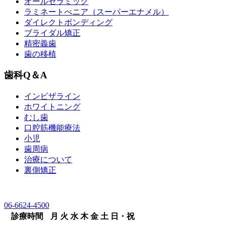
オールセラミック
ラミネートべニア
（スーパーエナメル）
ダイレクトボンディング
ブライダル矯正
精密義歯
歯の移植
歯科Q＆A
インビザライン
ホワイトニング
むし歯
口腔筋機能療法
小児
歯周病
治療について
裏側矯正
06-6624-4500
診療時間
月
火
水
木
金
土
日・祝