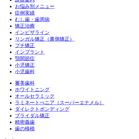
お悩み別メニュー
症例実績
むし歯・歯周病
矯正治療
インビザライン
リンガル矯正（裏側矯正）
プチ矯正
インプラント
顎関節症
小児矯正
小児歯科
審美歯科
ホワイトニング
オールセラミック
ラミネートべニア
（スーパーエナメル）
ダイレクトボンディング
ブライダル矯正
精密義歯
歯の移植