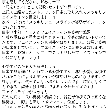
事を感じてください。10秒キープ
上記を1セットとして朝晩5セットずつ行います。
上記でご紹介したストレッチを日常に取り入れてスッキリフ
ェイスラインを目指しましょう！
次ページでは「スッキリフェイスラインの姿勢ポイント」を
ご紹介します。
目指せ小顔！たるんだフェイスラインを姿勢で撃退
年齢を重ねると重力に引き寄せられ、全身の筋肉が下がって
きます。フェイスラインも例外ではありません。ぼ悪い姿勢
が日常化していると、フエイスラインに影響を及ぼします。
日常の「姿勢」と「ケア」でスッキリしたフェイスラインで
小顔になりましょう！
姿勢で顔のたるみを解消しよう
日常で無意識に行われている姿勢ですが、悪い姿勢が習慣化
されることによりボデラインがぼやけたものになります。余
計なお肉は、使っていない場所につくのです！時間がなくて
もできる「姿勢」は手軽にできるエクササイズですよ。
フェイスラインがスッキリ
左の写真は、良い姿勢の横姿です。背筋が伸びて真っ直ぐな
姿勢は、「顔」も正しいポジションに位置します。
デコルテから首の後ろの筋肉を使い頭を上に引き上げている