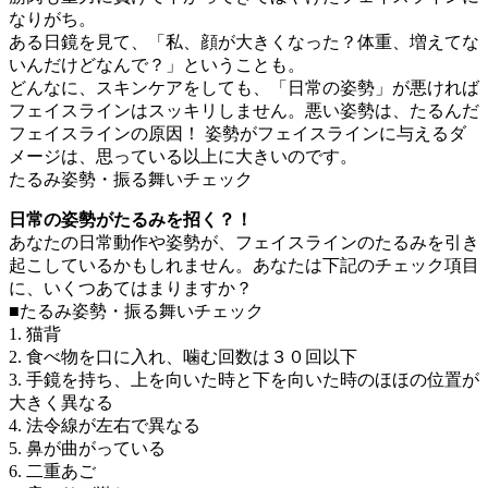
なりがち。
ある日鏡を見て、「私、顔が大きくなった？体重、増えてな
いんだけどなんで？」ということも。
どんなに、スキンケアをしても、「日常の姿勢」が悪ければ
フェイスラインはスッキリしません。悪い姿勢は、たるんだ
フェイスラインの原因！ 姿勢がフェイスラインに与えるダ
メージは、思っている以上に大きいのです。
たるみ姿勢・振る舞いチェック
日常の姿勢がたるみを招く？！
あなたの日常動作や姿勢が、フェイスラインのたるみを引き
起こしているかもしれません。あなたは下記のチェック項目
に、いくつあてはまりますか？
■たるみ姿勢・振る舞いチェック
1. 猫背
2. 食べ物を口に入れ、噛む回数は３０回以下
3. 手鏡を持ち、上を向いた時と下を向いた時のほほの位置が
大きく異なる
4. 法令線が左右で異なる
5. 鼻が曲がっている
6. 二重あご