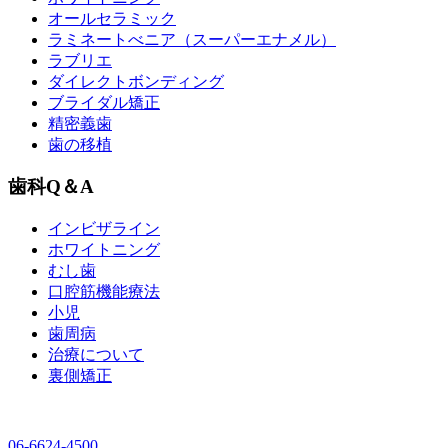
オールセラミック
ラミネートべニア
（スーパーエナメル）
ラブリエ
ダイレクトボンディング
ブライダル矯正
精密義歯
歯の移植
歯科Q＆A
インビザライン
ホワイトニング
むし歯
口腔筋機能療法
小児
歯周病
治療について
裏側矯正
06-6624-4500