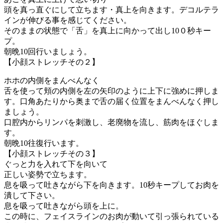
頭を真っ直ぐにして立ちます・真上を向きます。デコルテラ
インが伸びる事を感じてください。
そのままの状態で「舌」を真上に向かって出し10０秒キー
プ。
朝晩10回行いましょう。
【小顔ストレッチその２】
ホホの内側をまんべんなく
舌を使って頬の内側を左の矢印のように上下に強めに押しま
す。口角あたりから奥まで舌の届く位置をまんべんなく押し
ましょう。
口腔内からリンパを刺激し、老廃物を流し、筋肉をほぐしま
す。
朝晩10往復行います。
【小顔ストレッチその３】
ぐっと力を入れて下を向いて
正しい姿勢で立ちます。
息を吸って吐きながら下を向きます。10秒キープしてお肉を
潰して下さい。
息を吸って吐きながら頭を上に。
この時に、フェイスラインのお肉が動いて引っ張られている