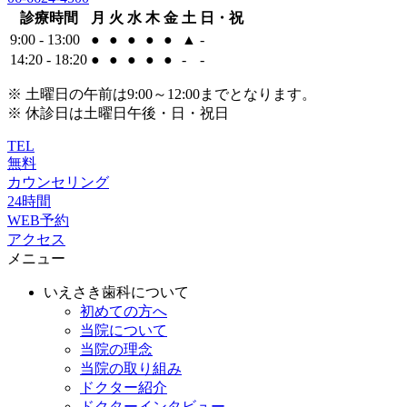
診療時間
月
火
水
木
金
土
日・祝
9:00 - 13:00
●
●
●
●
●
▲
-
14:20 - 18:20
●
●
●
●
●
-
-
※ 土曜日の午前は9:00～12:00までとなります。
※ 休診日は土曜日午後・日・祝日
TEL
無料
カウンセリング
24時間
WEB予約
アクセス
メニュー
いえさき歯科について
初めての方へ
当院について
当院の理念
当院の取り組み
ドクター紹介
ドクターインタビュー