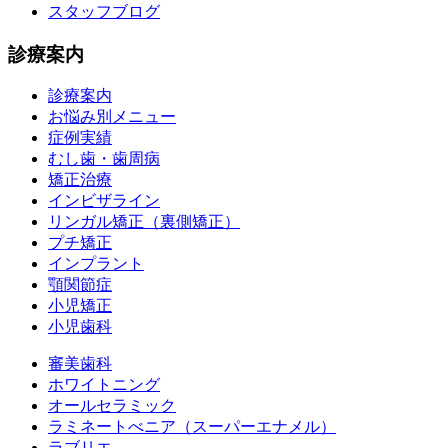
スタッフブログ
診療案内
診療案内
お悩み別メニュー
症例実績
むし歯・歯周病
矯正治療
インビザライン
リンガル矯正（裏側矯正）
プチ矯正
インプラント
顎関節症
小児矯正
小児歯科
審美歯科
ホワイトニング
オールセラミック
ラミネートべニア
（スーパーエナメル）
ラブリエ