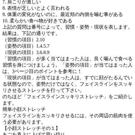
7. 肩こりが激しい
8. 表情が乏しいとよく言われる
9. 体重の変化がないのに、最近頬の内側を噛む事がある
10. 柔らかい食べ物が好きである
上記の質問は番号によって、習慣・姿勢・現状を表します。
結果は、下記の通りです。
（習慣の項目）2.10
（姿勢の項目）1.4.5.7
（現状の項目）3.6.8.9
「習慣の項目」が多く当てはまった人は、良く噛んで食べる
習慣を身につけましょう。「姿勢の項目」が当てはまった人
は、3ページ目のポイントを参考に！
「現状の項目」が当てはまった人は、すでに顔がたるんでい
る状態なので、姿勢だけではなく、フェイスラインをスッキ
リさせるストレッチを行って下さい。
のちほど「フェイスラインスッキリストレッチ」をご紹介し
ます。
簡単小顔ストレッチ
フェイスラインをスッキリさせるには、その周辺の筋肉を使
う必要があります。
【小顔ストレッチその１】
あごを真上に上げて思い切り