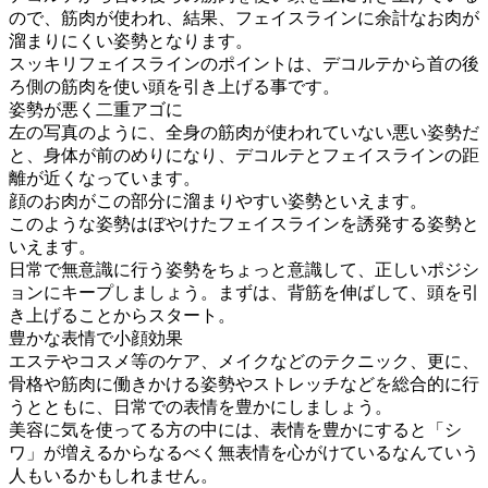
ので、筋肉が使われ、結果、フェイスラインに余計なお肉が
溜まりにくい姿勢となります。
スッキリフェイスラインのポイントは、デコルテから首の後
ろ側の筋肉を使い頭を引き上げる事です。
姿勢が悪く二重アゴに
左の写真のように、全身の筋肉が使われていない悪い姿勢だ
と、身体が前のめりになり、デコルテとフェイスラインの距
離が近くなっています。
顔のお肉がこの部分に溜まりやすい姿勢といえます。
このような姿勢はぼやけたフェイスラインを誘発する姿勢と
いえます。
日常で無意識に行う姿勢をちょっと意識して、正しいポジシ
ョンにキープしましょう。まずは、背筋を伸ばして、頭を引
き上げることからスタート。
豊かな表情で小顔効果
エステやコスメ等のケア、メイクなどのテクニック、更に、
骨格や筋肉に働きかける姿勢やストレッチなどを総合的に行
うとともに、日常での表情を豊かにしましょう。
美容に気を使ってる方の中には、表情を豊かにすると「シ
ワ」が増えるからなるべく無表情を心がけているなんていう
人もいるかもしれません。