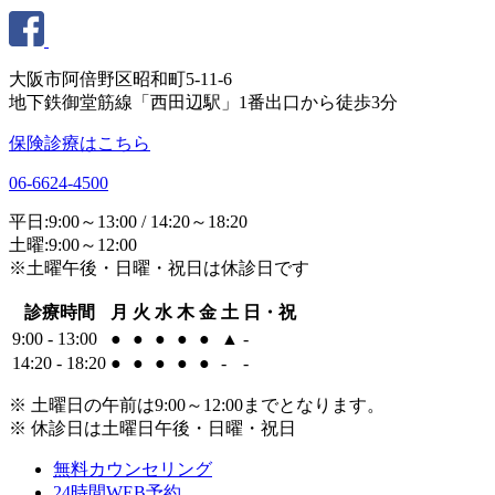
大阪市阿倍野区昭和町5-11-6
地下鉄御堂筋線「西田辺駅」1番出口から徒歩3分
保険診療はこちら
06-6624-4500
平日:9:00～13:00 / 14:20～18:20
土曜:9:00～12:00
※土曜午後・日曜・祝日は休診日です
診療時間
月
火
水
木
金
土
日・祝
9:00 - 13:00
●
●
●
●
●
▲
-
14:20 - 18:20
●
●
●
●
●
-
-
※ 土曜日の午前は9:00～12:00までとなります。
※ 休診日は土曜日午後・日曜・祝日
無料カウンセリング
24時間WEB予約