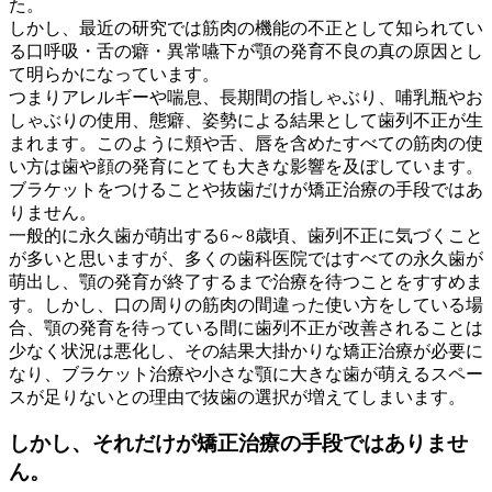
た。
しかし、最近の研究では筋肉の機能の不正として知られてい
る口呼吸・舌の癖・異常嚥下が顎の発育不良の真の原因とし
て明らかになっています。
つまりアレルギーや喘息、長期間の指しゃぶり、哺乳瓶やお
しゃぶりの使用、態癖、姿勢による結果として歯列不正が生
まれます。このように頬や舌、唇を含めたすべての筋肉の使
い方は歯や顔の発育にとても大きな影響を及ぼしています。
ブラケットをつけることや抜歯だけが矯正治療の手段ではあ
りません。
一般的に永久歯が萌出する6～8歳頃、歯列不正に気づくこと
が多いと思いますが、多くの歯科医院ではすべての永久歯が
萌出し、顎の発育が終了するまで治療を待つことをすすめま
す。しかし、口の周りの筋肉の間違った使い方をしている場
合、顎の発育を待っている間に歯列不正が改善されることは
少なく状況は悪化し、その結果大掛かりな矯正治療が必要に
なり、ブラケット治療や小さな顎に大きな歯が萌えるスペー
スが足りないとの理由で抜歯の選択が増えてしまいます。
しかし、それだけが矯正治療の手段ではありませ
ん。