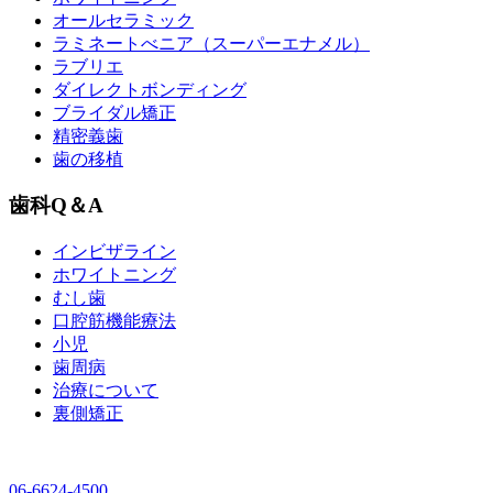
オールセラミック
ラミネートべニア
（スーパーエナメル）
ラブリエ
ダイレクトボンディング
ブライダル矯正
精密義歯
歯の移植
歯科Q＆A
インビザライン
ホワイトニング
むし歯
口腔筋機能療法
小児
歯周病
治療について
裏側矯正
06-6624-4500