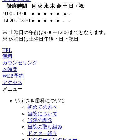
診療時間
月
火
水
木
金
土
日・祝
9:00 - 13:00
●
●
●
●
●
▲
-
14:20 - 18:20
●
●
●
●
●
-
-
※ 土曜日の午前は9:00～12:00までとなります。
※ 休診日は土曜日午後・日・祝日
TEL
無料
カウンセリング
24時間
WEB予約
アクセス
メニュー
いえさき歯科について
初めての方へ
当院について
当院の理念
当院の取り組み
ドクター紹介
ドクターインタビュー