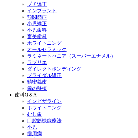
プチ矯正
インプラント
顎関節症
小児矯正
小児歯科
審美歯科
ホワイトニング
オールセラミック
ラミネートべニア
（スーパーエナメル）
ラブリエ
ダイレクトボンディング
ブライダル矯正
精密義歯
歯の移植
歯科Q＆A
インビザライン
ホワイトニング
むし歯
口腔筋機能療法
小児
歯周病