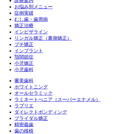
診療案内
お悩み別メニュー
症例実績
むし歯・歯周病
矯正治療
インビザライン
リンガル矯正（裏側矯正）
プチ矯正
インプラント
顎関節症
小児矯正
小児歯科
審美歯科
ホワイトニング
オールセラミック
ラミネートべニア
（スーパーエナメル）
ラブリエ
ダイレクトボンディング
ブライダル矯正
精密義歯
歯の移植