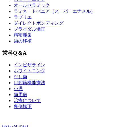
オールセラミック
ラミネートべニア
（スーパーエナメル）
ラブリエ
ダイレクトボンディング
ブライダル矯正
精密義歯
歯の移植
歯科Q＆A
インビザライン
ホワイトニング
むし歯
口腔筋機能療法
小児
歯周病
治療について
裏側矯正
06-6624-4500