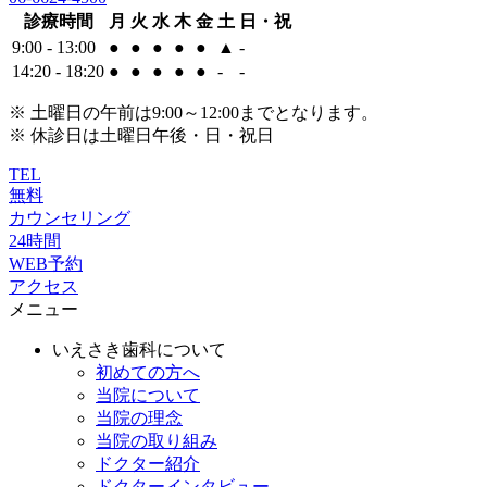
診療時間
月
火
水
木
金
土
日・祝
9:00 - 13:00
●
●
●
●
●
▲
-
14:20 - 18:20
●
●
●
●
●
-
-
※ 土曜日の午前は9:00～12:00までとなります。
※ 休診日は土曜日午後・日・祝日
TEL
無料
カウンセリング
24時間
WEB予約
アクセス
メニュー
いえさき歯科について
初めての方へ
当院について
当院の理念
当院の取り組み
ドクター紹介
ドクターインタビュー