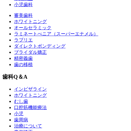
小児歯科
審美歯科
ホワイトニング
オールセラミック
ラミネートべニア
（スーパーエナメル）
ラブリエ
ダイレクトボンディング
ブライダル矯正
精密義歯
歯の移植
歯科Q＆A
インビザライン
ホワイトニング
むし歯
口腔筋機能療法
小児
歯周病
治療について