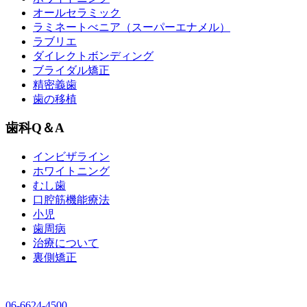
オールセラミック
ラミネートべニア
（スーパーエナメル）
ラブリエ
ダイレクトボンディング
ブライダル矯正
精密義歯
歯の移植
歯科Q＆A
インビザライン
ホワイトニング
むし歯
口腔筋機能療法
小児
歯周病
治療について
裏側矯正
06-6624-4500