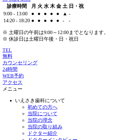
診療時間
月
火
水
木
金
土
日・祝
9:00 - 13:00
●
●
●
●
●
▲
-
14:20 - 18:20
●
●
●
●
●
-
-
※ 土曜日の午前は9:00～12:00までとなります。
※ 休診日は土曜日午後・日・祝日
TEL
無料
カウンセリング
24時間
WEB予約
アクセス
メニュー
いえさき歯科について
初めての方へ
当院について
当院の理念
当院の取り組み
ドクター紹介
ドクターインタビュー