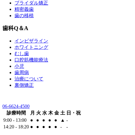
ブライダル矯正
精密義歯
歯の移植
歯科Q＆A
インビザライン
ホワイトニング
むし歯
口腔筋機能療法
小児
歯周病
治療について
裏側矯正
06-6624-4500
診療時間
月
火
水
木
金
土
日・祝
9:00 - 13:00
●
●
●
●
●
▲
-
14:20 - 18:20
●
●
●
●
●
-
-