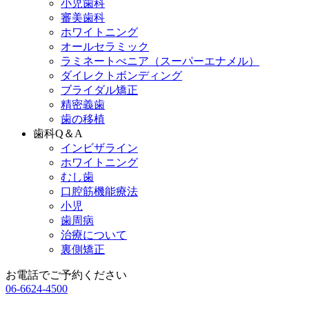
小児歯科
審美歯科
ホワイトニング
オールセラミック
ラミネートべニア
（スーパーエナメル）
ダイレクトボンディング
ブライダル矯正
精密義歯
歯の移植
歯科Q＆A
インビザライン
ホワイトニング
むし歯
口腔筋機能療法
小児
歯周病
治療について
裏側矯正
お電話でご予約ください
06-6624-4500