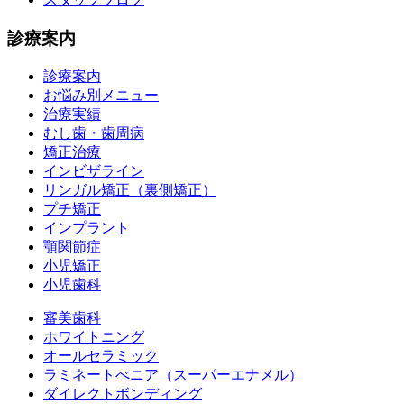
診療案内
診療案内
お悩み別メニュー
治療実績
むし歯・歯周病
矯正治療
インビザライン
リンガル矯正（裏側矯正）
プチ矯正
インプラント
顎関節症
小児矯正
小児歯科
審美歯科
ホワイトニング
オールセラミック
ラミネートべニア
（スーパーエナメル）
ダイレクトボンディング