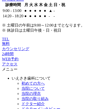
診療時間
月
火
水
木
金
土
日・祝
9:00 - 13:00
●
●
●
●
●
▲
-
14:20 - 18:20
●
●
●
●
●
-
-
※ 土曜日の午前は9:00～12:00までとなります。
※ 休診日は土曜日午後・日・祝日
TEL
無料
カウンセリング
24時間
WEB予約
アクセス
メニュー
いえさき歯科について
初めての方へ
当院について
当院の理念
当院の取り組み
ドクター紹介
ドクターインタビュー