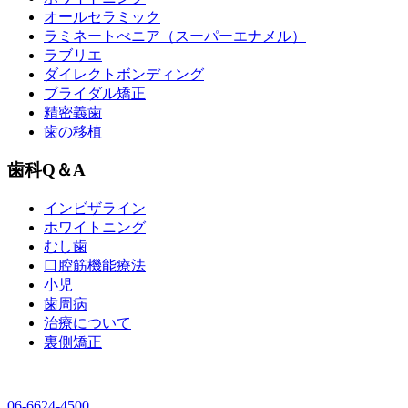
オールセラミック
ラミネートべニア
（スーパーエナメル）
ラブリエ
ダイレクトボンディング
ブライダル矯正
精密義歯
歯の移植
歯科Q＆A
インビザライン
ホワイトニング
むし歯
口腔筋機能療法
小児
歯周病
治療について
裏側矯正
06-6624-4500