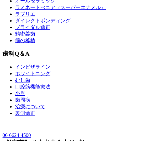
オールセラミック
ラミネートべニア
（スーパーエナメル）
ラブリエ
ダイレクトボンディング
ブライダル矯正
精密義歯
歯の移植
歯科Q＆A
インビザライン
ホワイトニング
むし歯
口腔筋機能療法
小児
歯周病
治療について
裏側矯正
06-6624-4500