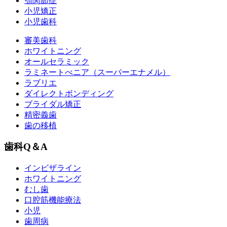
顎関節症
小児矯正
小児歯科
審美歯科
ホワイトニング
オールセラミック
ラミネートべニア
（スーパーエナメル）
ラブリエ
ダイレクトボンディング
ブライダル矯正
精密義歯
歯の移植
歯科Q＆A
インビザライン
ホワイトニング
むし歯
口腔筋機能療法
小児
歯周病