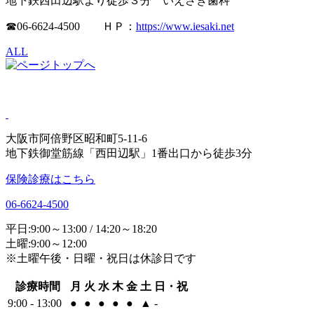
地下鉄西田辺駅より徒歩３分 いえさき歯科
☎06-6624-4500 ＨＰ：
https://www.iesaki.net
ALL
大阪市阿倍野区昭和町5-11-6
地下鉄御堂筋線「西田辺駅」1番出口から徒歩3分
保険診療はこちら
06-6624-4500
平日:9:00～13:00 / 14:20～18:20
土曜:9:00～12:00
※土曜午後・日曜・祝日は休診日です
診療時間
月
火
水
木
金
土
日・祝
9:00 - 13:00
●
●
●
●
●
▲
-