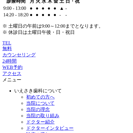
診療時間
月
火
水
木
金
土
日・祝
9:00 - 13:00
●
●
●
●
●
▲
-
14:20 - 18:20
●
●
●
●
●
-
-
※ 土曜日の午前は9:00～12:00までとなります。
※ 休診日は土曜日午後・日・祝日
TEL
無料
カウンセリング
24時間
WEB予約
アクセス
メニュー
いえさき歯科について
初めての方へ
当院について
当院の理念
当院の取り組み
ドクター紹介
ドクターインタビュー