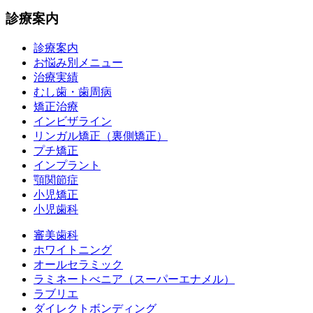
診療案内
診療案内
お悩み別メニュー
治療実績
むし歯・歯周病
矯正治療
インビザライン
リンガル矯正（裏側矯正）
プチ矯正
インプラント
顎関節症
小児矯正
小児歯科
審美歯科
ホワイトニング
オールセラミック
ラミネートべニア
（スーパーエナメル）
ラブリエ
ダイレクトボンディング