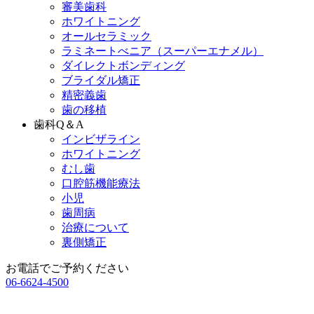
審美歯科
ホワイトニング
オールセラミック
ラミネートべニア
（スーパーエナメル）
ダイレクトボンディング
ブライダル矯正
精密義歯
歯の移植
歯科Q＆A
インビザライン
ホワイトニング
むし歯
口腔筋機能療法
小児
歯周病
治療について
裏側矯正
お電話でご予約ください
06-6624-4500