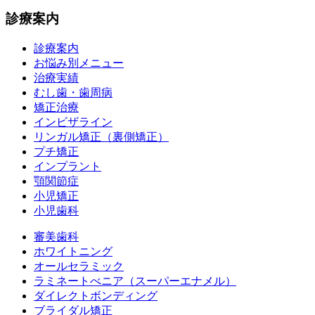
診療案内
診療案内
お悩み別メニュー
治療実績
むし歯・歯周病
矯正治療
インビザライン
リンガル矯正（裏側矯正）
プチ矯正
インプラント
顎関節症
小児矯正
小児歯科
審美歯科
ホワイトニング
オールセラミック
ラミネートべニア
（スーパーエナメル）
ダイレクトボンディング
ブライダル矯正