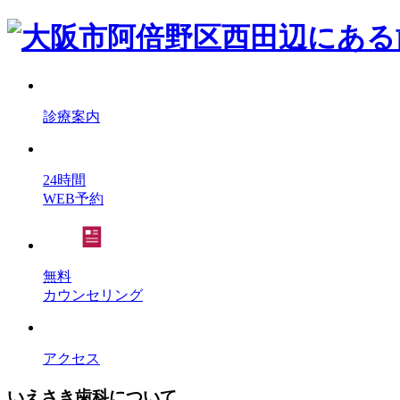
診療案内
24時間
WEB予約
無料
カウンセリング
アクセス
いえさき歯科について