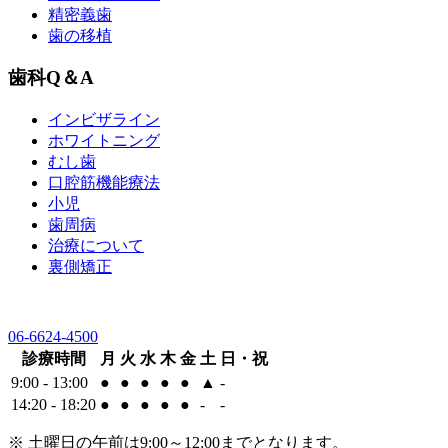
精密義歯
歯の移植
歯科Q＆A
インビザライン
ホワイトニング
むし歯
口腔筋機能療法
小児
歯周病
治療について
裏側矯正
06-6624-4500
診療時間
月
火
水
木
金
土
日・祝
9:00 - 13:00
●
●
●
●
●
▲
-
14:20 - 18:20
●
●
●
●
●
-
-
※ 土曜日の午前は9:00～12:00までとなります。