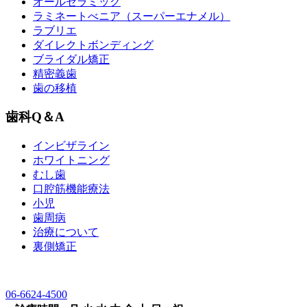
オールセラミック
ラミネートべニア
（スーパーエナメル）
ラブリエ
ダイレクトボンディング
ブライダル矯正
精密義歯
歯の移植
歯科Q＆A
インビザライン
ホワイトニング
むし歯
口腔筋機能療法
小児
歯周病
治療について
裏側矯正
06-6624-4500