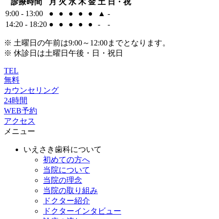
診療時間
月
火
水
木
金
土
日・祝
9:00 - 13:00
●
●
●
●
●
▲
-
14:20 - 18:20
●
●
●
●
●
-
-
※ 土曜日の午前は9:00～12:00までとなります。
※ 休診日は土曜日午後・日・祝日
TEL
無料
カウンセリング
24時間
WEB予約
アクセス
メニュー
いえさき歯科について
初めての方へ
当院について
当院の理念
当院の取り組み
ドクター紹介
ドクターインタビュー