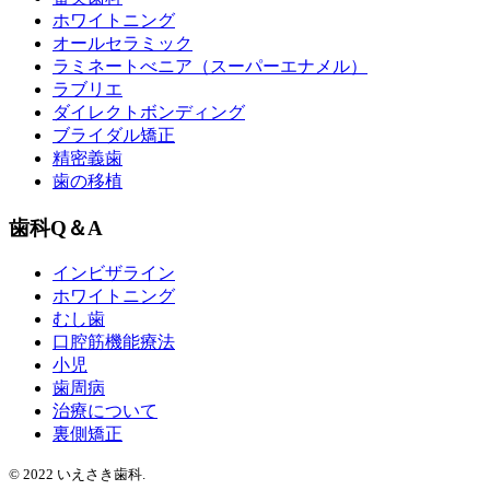
ホワイトニング
オールセラミック
ラミネートべニア
（スーパーエナメル）
ラブリエ
ダイレクトボンディング
ブライダル矯正
精密義歯
歯の移植
歯科Q＆A
インビザライン
ホワイトニング
むし歯
口腔筋機能療法
小児
歯周病
治療について
裏側矯正
© 2022 いえさき歯科.