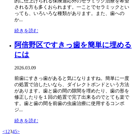
的に仕上げられる保険適応外のセラミック治療を希望
される方も多くおられます。一ことでセラミックとい
っても、いろいろな種類があります。また、歯への
か...
続きを読む
阿倍野区ですきっ歯を簡単に埋める
には
2026.03.09
前歯にすきっ歯があると気になりますね。簡単に一度
の処置で治したいなら、ダイレクトボンドという方法
があります。歯と歯の間の隙間を埋めたり、歯の形を
修正したりを１回の処置で完了出来るのでとても楽で
す。歯と歯の間を前歯の虫歯治療に使用するコンポ
ジ...
続きを読む
<
1
2
3
4
5
>