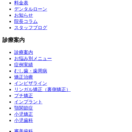
料金表
デンタルローン
お知らせ
院長コラム
スタッフブログ
診療案内
診療案内
お悩み別メニュー
症例実績
むし歯・歯周病
矯正治療
インビザライン
リンガル矯正（裏側矯正）
プチ矯正
インプラント
顎関節症
小児矯正
小児歯科
審美歯科