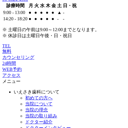
診療時間
月
火
水
木
金
土
日・祝
9:00 - 13:00
●
●
●
●
●
▲
-
14:20 - 18:20
●
●
●
●
●
-
-
※ 土曜日の午前は9:00～12:00までとなります。
※ 休診日は土曜日午後・日・祝日
TEL
無料
カウンセリング
24時間
WEB予約
アクセス
メニュー
いえさき歯科について
初めての方へ
当院について
当院の理念
当院の取り組み
ドクター紹介
ドクターインタビュー