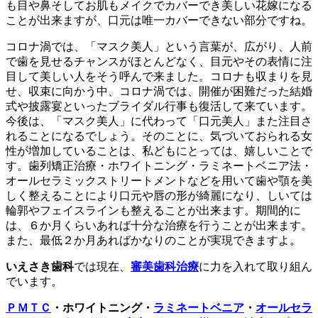
も目や鼻そしてお肌もメイクでカバーでき美しい花嫁になる
ことが出来ますが、口元は唯一カバーできない部分ですね。
コロナ渦では、「マスク美人」という言葉が、広がり、人前
で歯を見せるチャンスがほとんどなく、目元やその表情に注
目して美しい人をそう呼んで来ました。コロナも収まりを見
せ、収束に向かう中、コロナ渦では、開催が困難だった結婚
式や披露宴といったブライダル行事も復活して来ています。
今後は、「マスク美人」に代わって「口元美人」また注目さ
れることになるでしょう。そのことに、気づいておられる女
性が増加していることは、私どもにとっては、嬉しいことで
す。歯列矯正治療・ホワイトニング・ラミネートベニア法・
オールセラミックストリートメントなどを用いて歯や顎を美
しく整えることにより口元や唇の形が綺麗になり、しいては
輪郭やフェイスラインも整えることが出来ます。期間的に
は、６か月くらいあれば十分な治療を行うことが出来ます。
また、最低２か月あればかなりのことが実現できますよ。
いえさき歯科
では現在、
審美歯科治療
に力を入れて取り組ん
でいます。
ＰＭＴＣ
・ホワイトニング・
ラミネートベニア
・
オールセラ