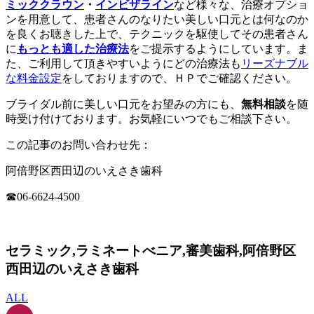
ミッククラウン
・
インビザライン
など様々な、治療オプショ
ンを用意して、患者さんのなりたい美しい口元とは何なのか
を良くお聴きした上で、テクニックを駆使してその患者さん
に
もっとも適した治療法
をご提示するようにしています。ま
た、ご利用して頂きやすいようにどの治療法も
リーズナブル
な料金設定
をしておりますので、ＨＰでご確認ください。
ブライダル前に美しい口元をお望みの方にも、
無料相談
を随
時受け付けております。お気軽にいつでもご相談下さい。
この記事のお問い合わせ先：
阿倍野区西田辺のいえさき歯科
☎06-6624-4500
セラミック,ラミネートべニア,審美歯科,阿倍野区
西田辺のいえさき歯科
ALL