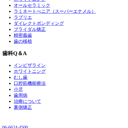
オールセラミック
ラミネートべニア
（スーパーエナメル）
ラブリエ
ダイレクトボンディング
ブライダル矯正
精密義歯
歯の移植
歯科Q＆A
インビザライン
ホワイトニング
むし歯
口腔筋機能療法
小児
歯周病
治療について
裏側矯正
06-6624-4500