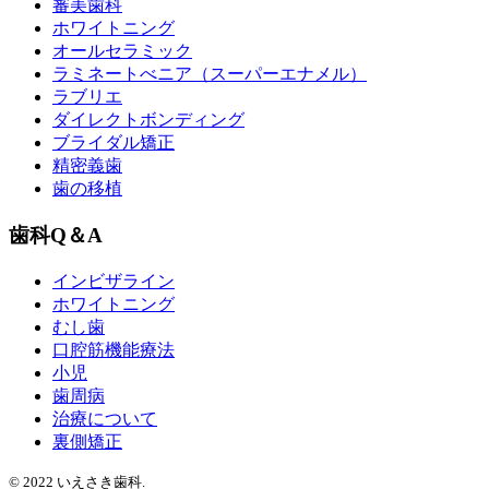
審美歯科
ホワイトニング
オールセラミック
ラミネートべニア
（スーパーエナメル）
ラブリエ
ダイレクトボンディング
ブライダル矯正
精密義歯
歯の移植
歯科Q＆A
インビザライン
ホワイトニング
むし歯
口腔筋機能療法
小児
歯周病
治療について
裏側矯正
© 2022 いえさき歯科.