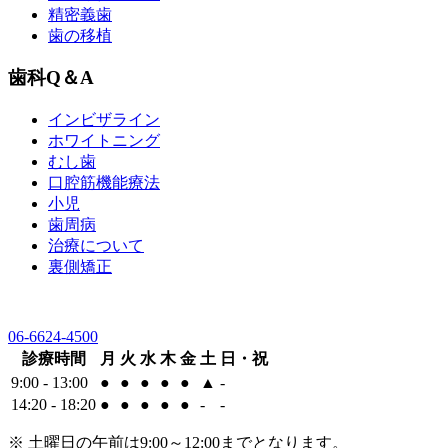
精密義歯
歯の移植
歯科Q＆A
インビザライン
ホワイトニング
むし歯
口腔筋機能療法
小児
歯周病
治療について
裏側矯正
06-6624-4500
診療時間
月
火
水
木
金
土
日・祝
9:00 - 13:00
●
●
●
●
●
▲
-
14:20 - 18:20
●
●
●
●
●
-
-
※ 土曜日の午前は9:00～12:00までとなります。