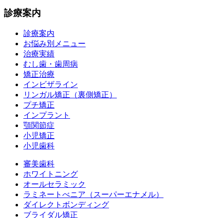
診療案内
診療案内
お悩み別メニュー
治療実績
むし歯・歯周病
矯正治療
インビザライン
リンガル矯正（裏側矯正）
プチ矯正
インプラント
顎関節症
小児矯正
小児歯科
審美歯科
ホワイトニング
オールセラミック
ラミネートべニア
（スーパーエナメル）
ダイレクトボンディング
ブライダル矯正