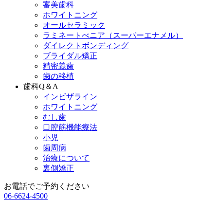
審美歯科
ホワイトニング
オールセラミック
ラミネートべニア
（スーパーエナメル）
ダイレクトボンディング
ブライダル矯正
精密義歯
歯の移植
歯科Q＆A
インビザライン
ホワイトニング
むし歯
口腔筋機能療法
小児
歯周病
治療について
裏側矯正
お電話でご予約ください
06-6624-4500