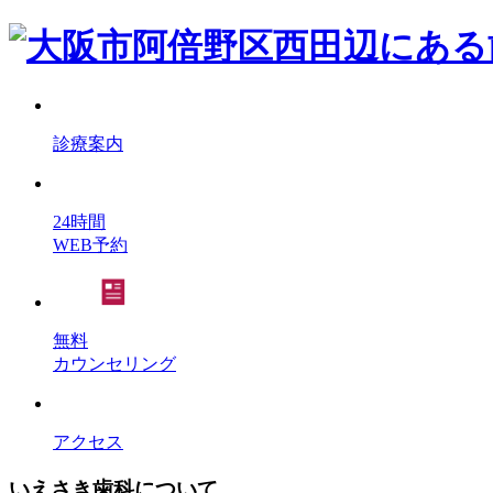
診療案内
24時間
WEB予約
無料
カウンセリング
アクセス
いえさき歯科について