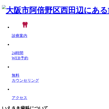
診療案内
24時間
WEB予約
無料
カウンセリング
アクセス
いえさき歯科について