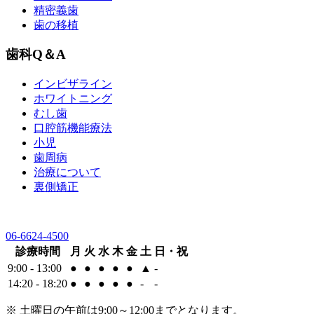
精密義歯
歯の移植
歯科Q＆A
インビザライン
ホワイトニング
むし歯
口腔筋機能療法
小児
歯周病
治療について
裏側矯正
06-6624-4500
診療時間
月
火
水
木
金
土
日・祝
9:00 - 13:00
●
●
●
●
●
▲
-
14:20 - 18:20
●
●
●
●
●
-
-
※ 土曜日の午前は9:00～12:00までとなります。