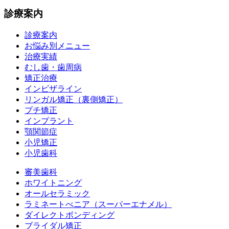
診療案内
診療案内
お悩み別メニュー
治療実績
むし歯・歯周病
矯正治療
インビザライン
リンガル矯正（裏側矯正）
プチ矯正
インプラント
顎関節症
小児矯正
小児歯科
審美歯科
ホワイトニング
オールセラミック
ラミネートべニア
（スーパーエナメル）
ダイレクトボンディング
ブライダル矯正