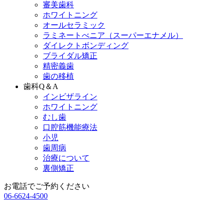
審美歯科
ホワイトニング
オールセラミック
ラミネートべニア
（スーパーエナメル）
ダイレクトボンディング
ブライダル矯正
精密義歯
歯の移植
歯科Q＆A
インビザライン
ホワイトニング
むし歯
口腔筋機能療法
小児
歯周病
治療について
裏側矯正
お電話でご予約ください
06-6624-4500