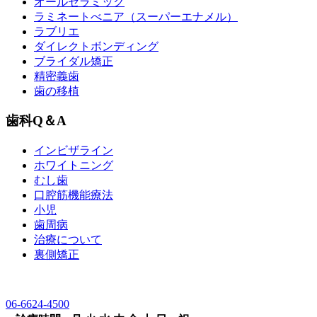
オールセラミック
ラミネートべニア
（スーパーエナメル）
ラブリエ
ダイレクトボンディング
ブライダル矯正
精密義歯
歯の移植
歯科Q＆A
インビザライン
ホワイトニング
むし歯
口腔筋機能療法
小児
歯周病
治療について
裏側矯正
06-6624-4500