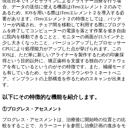
現在日本でインビザラインによるアライナー治療を行う場
合、データの送信に使える機器はiTeroエレメント２のみで
あるため、IOSを用いる際はiTeroエレメント２を導入する必
要があります。iTeroエレメント２の特徴としては、バッテ
リーが内蔵され、チェア間を移動して利用する際にプログラ
ムを終了してコンピューターの電源を落とす作業を省き自由
に院内を移動できることと、モニターの画面が21.5インチと
少し大きくなったこと、バージョンアップしたプロセッサー
CPUにより処理能力がアップした点が挙げられます。この
IOSは、ただ単に新しいアライナーを製作するための印象採
得という目的以外に、矯正歯科を支援する独自のソフトウェ
アを有しているというのがその特徴です。また、補綴モード
も有しているため、セラミッククラウンやラミネートべニ
ア、インプラントの上部構造を作るためのスキャンが出来ま
す。
以下にその特徴的な機能を紹介します。
①プログレス・アセスメント
プログレス・アセスメントは、治療後に開始時の位置との比
較をすることで、カラーコードを参照し治療計画の進歩をモ