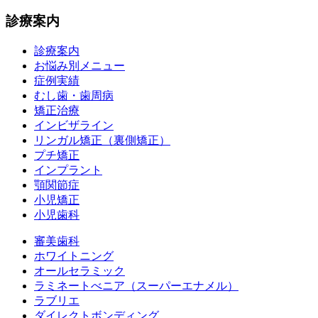
診療案内
診療案内
お悩み別メニュー
症例実績
むし歯・歯周病
矯正治療
インビザライン
リンガル矯正（裏側矯正）
プチ矯正
インプラント
顎関節症
小児矯正
小児歯科
審美歯科
ホワイトニング
オールセラミック
ラミネートべニア
（スーパーエナメル）
ラブリエ
ダイレクトボンディング