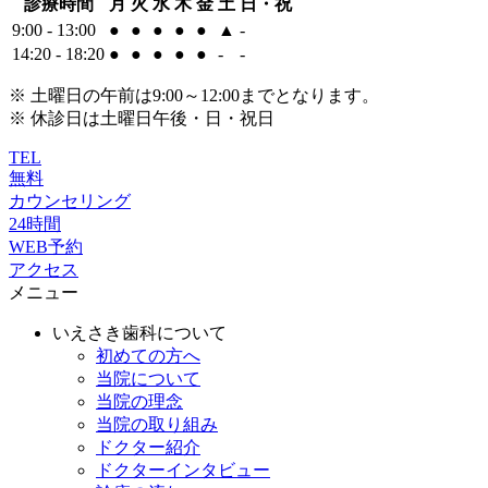
診療時間
月
火
水
木
金
土
日・祝
9:00 - 13:00
●
●
●
●
●
▲
-
14:20 - 18:20
●
●
●
●
●
-
-
※ 土曜日の午前は9:00～12:00までとなります。
※ 休診日は土曜日午後・日・祝日
TEL
無料
カウンセリング
24時間
WEB予約
アクセス
メニュー
いえさき歯科について
初めての方へ
当院について
当院の理念
当院の取り組み
ドクター紹介
ドクターインタビュー