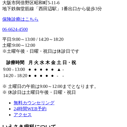
大阪市阿倍野区昭和町5-11-6
地下鉄御堂筋線「西田辺駅」1番出口から徒歩3分
保険診療はこちら
06-6624-4500
平日:9:00～13:00 / 14:20～18:20
土曜:9:00～12:00
※土曜午後・日曜・祝日は休診日です
診療時間
月
火
水
木
金
土
日・祝
9:00 - 13:00
●
●
●
●
●
▲
-
14:20 - 18:20
●
●
●
●
●
-
-
※ 土曜日の午前は9:00～12:00までとなります。
※ 休診日は土曜日午後・日曜・祝日
無料カウンセリング
24時間WEB予約
アクセス
いえさき歯科について