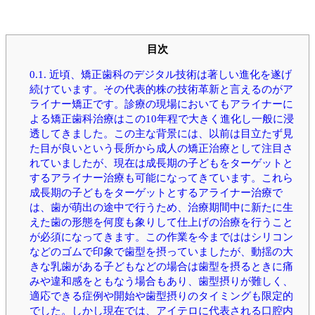
目次
0.1.
近頃、矯正歯科のデジタル技術は著しい進化を遂げ
続けています。その代表的株の技術革新と言えるのがア
ライナー矯正です。診療の現場においてもアライナーに
よる矯正歯科治療はこの10年程で大きく進化し一般に浸
透してきました。この主な背景には、以前は目立たず見
た目が良いという長所から成人の矯正治療として注目さ
れていましたが、現在は成長期の子どもをターゲットと
するアライナー治療も可能になってきています。これら
成長期の子どもをターゲットとするアライナー治療で
は、歯が萌出の途中で行うため、治療期間中に新たに生
えた歯の形態を何度も象りして仕上げの治療を行うこと
が必須になってきます。この作業を今までははシリコン
などのゴムで印象で歯型を摂っていましたが、動揺の大
きな乳歯がある子どもなどの場合は歯型を摂るときに痛
みや違和感をともなう場合もあり、歯型摂りが難しく、
適応できる症例や開始や歯型摂りのタイミングも限定的
でした。しかし現在では、アイテロに代表される口腔内