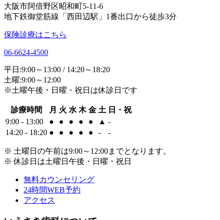
大阪市阿倍野区昭和町5-11-6
地下鉄御堂筋線「西田辺駅」1番出口から徒歩3分
保険診療はこちら
06-6624-4500
平日:9:00～13:00 / 14:20～18:20
土曜:9:00～12:00
※土曜午後・日曜・祝日は休診日です
診療時間
月
火
水
木
金
土
日・祝
9:00 - 13:00
●
●
●
●
●
▲
-
14:20 - 18:20
●
●
●
●
●
-
-
※ 土曜日の午前は9:00～12:00までとなります。
※ 休診日は土曜日午後・日曜・祝日
無料カウンセリング
24時間WEB予約
アクセス