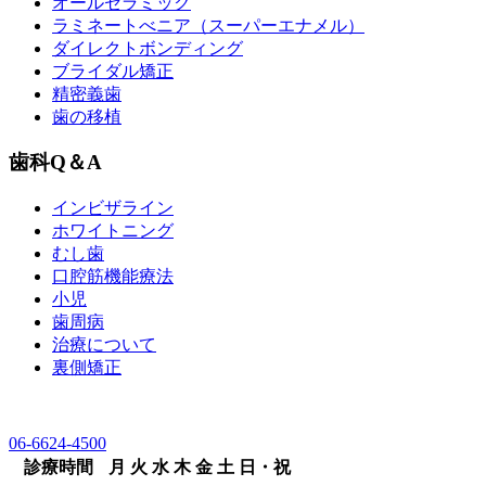
オールセラミック
ラミネートべニア
（スーパーエナメル）
ダイレクトボンディング
ブライダル矯正
精密義歯
歯の移植
歯科Q＆A
インビザライン
ホワイトニング
むし歯
口腔筋機能療法
小児
歯周病
治療について
裏側矯正
06-6624-4500
診療時間
月
火
水
木
金
土
日・祝