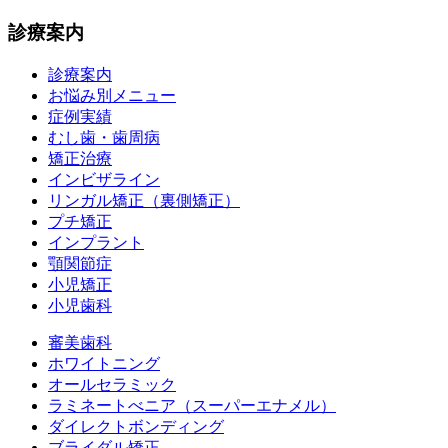
診療案内
診療案内
お悩み別メニュー
症例実績
むし歯・歯周病
矯正治療
インビザライン
リンガル矯正（裏側矯正）
プチ矯正
インプラント
顎関節症
小児矯正
小児歯科
審美歯科
ホワイトニング
オールセラミック
ラミネートべニア
（スーパーエナメル）
ダイレクトボンディング
ブライダル矯正