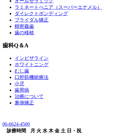
オールセラミック
ラミネートべニア
（スーパーエナメル）
ダイレクトボンディング
ブライダル矯正
精密義歯
歯の移植
歯科Q＆A
インビザライン
ホワイトニング
むし歯
口腔筋機能療法
小児
歯周病
治療について
裏側矯正
06-6624-4500
診療時間
月
火
水
木
金
土
日・祝