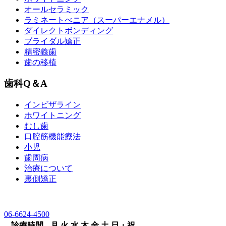
オールセラミック
ラミネートべニア
（スーパーエナメル）
ダイレクトボンディング
ブライダル矯正
精密義歯
歯の移植
歯科Q＆A
インビザライン
ホワイトニング
むし歯
口腔筋機能療法
小児
歯周病
治療について
裏側矯正
06-6624-4500
診療時間
月
火
水
木
金
土
日・祝