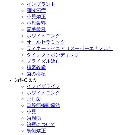
インプラント
顎関節症
小児矯正
小児歯科
審美歯科
ホワイトニング
オールセラミック
ラミネートべニア
（スーパーエナメル）
ダイレクトボンディング
ブライダル矯正
精密義歯
歯の移植
歯科Q＆A
インビザライン
ホワイトニング
むし歯
口腔筋機能療法
小児
歯周病
治療について
裏側矯正