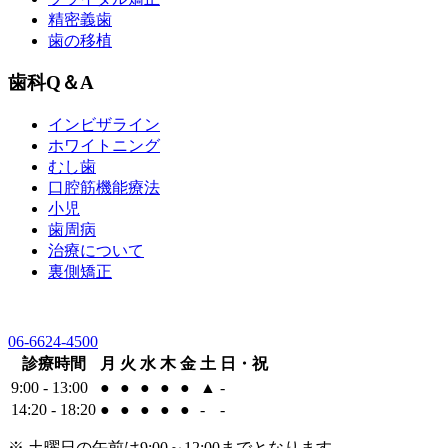
精密義歯
歯の移植
歯科Q＆A
インビザライン
ホワイトニング
むし歯
口腔筋機能療法
小児
歯周病
治療について
裏側矯正
06-6624-4500
診療時間
月
火
水
木
金
土
日・祝
9:00 - 13:00
●
●
●
●
●
▲
-
14:20 - 18:20
●
●
●
●
●
-
-
※ 土曜日の午前は9:00～12:00までとなります。