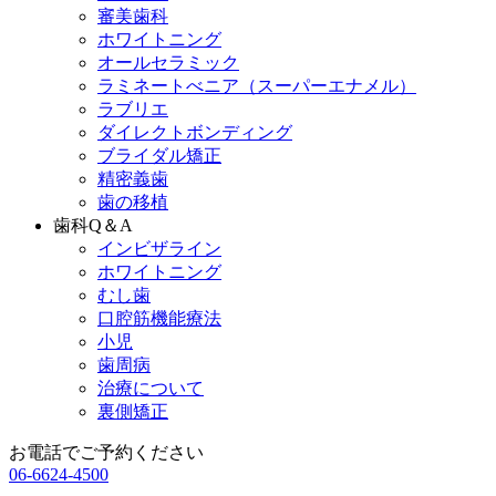
審美歯科
ホワイトニング
オールセラミック
ラミネートべニア
（スーパーエナメル）
ラブリエ
ダイレクトボンディング
ブライダル矯正
精密義歯
歯の移植
歯科Q＆A
インビザライン
ホワイトニング
むし歯
口腔筋機能療法
小児
歯周病
治療について
裏側矯正
お電話でご予約ください
06-6624-4500