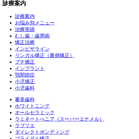
診療案内
診療案内
お悩み別メニュー
治療実績
むし歯・歯周病
矯正治療
インビザライン
リンガル矯正（裏側矯正）
プチ矯正
インプラント
顎関節症
小児矯正
小児歯科
審美歯科
ホワイトニング
オールセラミック
ラミネートべニア
（スーパーエナメル）
ラブリエ
ダイレクトボンディング
ブライダル矯正