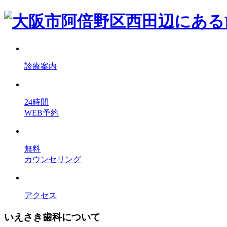
診療案内
24時間
WEB予約
無料
カウンセリング
アクセス
いえさき歯科について