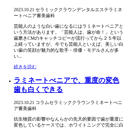
2023.10.21
セラミッククラウン
デンタルエステ
ラミネ
ートべニア
審美歯科
芸能人のような白い歯になるにはラミネートベニアと
いう方法があります。「芸能人は、歯が命！」という
歯磨きCMのキャッチコピーが流行ってから２５年以
上経っていますが、今でも芸能人といえば、美しい白
い歯の笑顔が魅力的な歌手・俳優・モデルさんが多
い...
続きを読む
ラミネートべニアで、重度の変色
歯も白くできる
2023.10.21
コラム
セラミッククラウン
ラミネートべニ
ア
審美歯科
抗生物質の影響やなんらかの先天的要因で歯が重度に
変色しているケースでは、ホワイトニングで完全に白