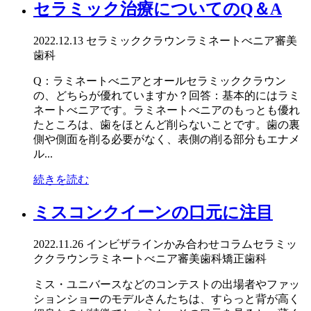
セラミック治療についてのQ＆A
2022.12.13
セラミッククラウン
ラミネートべニア
審美
歯科
Q：ラミネートべニアとオールセラミッククラウン
の、どちらが優れていますか？回答：基本的にはラミ
ネートべニアです。ラミネートべニアのもっとも優れ
たところは、歯をほとんど削らないことです。歯の裏
側や側面を削る必要がなく、表側の削る部分もエナメ
ル...
続きを読む
ミスコンクイーンの口元に注目
2022.11.26
インビザライン
かみ合わせ
コラム
セラミッ
ククラウン
ラミネートべニア
審美歯科
矯正歯科
ミス・ユニバースなどのコンテストの出場者やファッ
ションショーのモデルさんたちは、すらっと背が高く