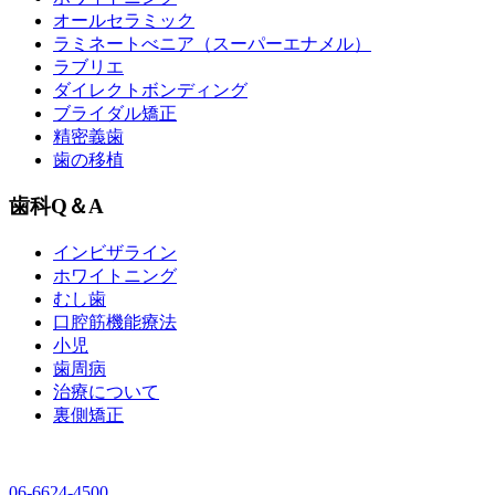
オールセラミック
ラミネートべニア
（スーパーエナメル）
ラブリエ
ダイレクトボンディング
ブライダル矯正
精密義歯
歯の移植
歯科Q＆A
インビザライン
ホワイトニング
むし歯
口腔筋機能療法
小児
歯周病
治療について
裏側矯正
06-6624-4500