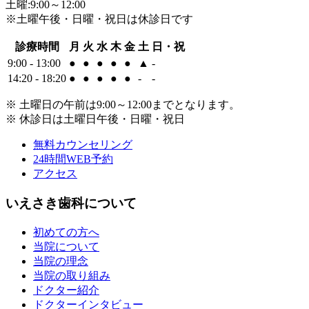
土曜:9:00～12:00
※土曜午後・日曜・祝日は休診日です
診療時間
月
火
水
木
金
土
日・祝
9:00 - 13:00
●
●
●
●
●
▲
-
14:20 - 18:20
●
●
●
●
●
-
-
※ 土曜日の午前は9:00～12:00までとなります。
※ 休診日は土曜日午後・日曜・祝日
無料カウンセリング
24時間WEB予約
アクセス
いえさき歯科について
初めての方へ
当院について
当院の理念
当院の取り組み
ドクター紹介
ドクターインタビュー