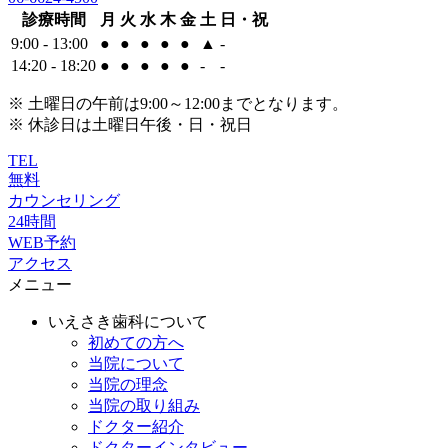
診療時間
月
火
水
木
金
土
日・祝
9:00 - 13:00
●
●
●
●
●
▲
-
14:20 - 18:20
●
●
●
●
●
-
-
※ 土曜日の午前は9:00～12:00までとなります。
※ 休診日は土曜日午後・日・祝日
TEL
無料
カウンセリング
24時間
WEB予約
アクセス
メニュー
いえさき歯科について
初めての方へ
当院について
当院の理念
当院の取り組み
ドクター紹介
ドクターインタビュー