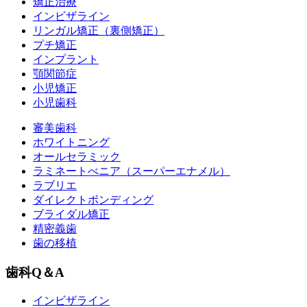
矯正治療
インビザライン
リンガル矯正（裏側矯正）
プチ矯正
インプラント
顎関節症
小児矯正
小児歯科
審美歯科
ホワイトニング
オールセラミック
ラミネートべニア
（スーパーエナメル）
ラブリエ
ダイレクトボンディング
ブライダル矯正
精密義歯
歯の移植
歯科Q＆A
インビザライン